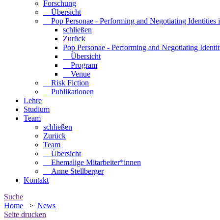
Forschung
Übersicht
Pop Personae - Performing and Negotiating Identities 
schließen
Zurück
Pop Personae - Performing and Negotiating Identit
Übersicht
Program
Venue
Risk Fiction
Publikationen
Lehre
Studium
Team
schließen
Zurück
Team
Übersicht
Ehemalige Mitarbeiter*innen
Anne Stellberger
Kontakt
Suche
Home
>
News
Seite drucken